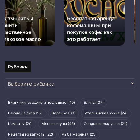
кофемашины
лук
при
и
Бесплатная аренда
Как резать лук и не
покупке
не
кофемашины при
плакать: простые
кофе:
плакать:
как
покупке кофе: как
простые
лайфхаки и
это
лайфхаки
это работает
правильная техника
работает
и
правильная
техника
Рубрики
Рубрики
Блинчики (сладкие и несладкие)
(19)
Блины
(37)
Блюда из риса
(27)
Варенье
(30)
Итальянская кухня
(24)
Компоты
(20)
Мясные супы
(45)
Оладьи и оладушки
(21)
Рецепты из капусты
(22)
Рыба жареная
(25)