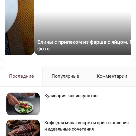
припеком
за
из
фи
фарша
Бе
с
чт
яйцом.
не
Рецепт
об
Блины с припеком из фарша с яйцом. Рецепт с
с
По
фото
фото
ру
по
зд
жи
ра
Последние
Популярные
Комментарии
Кулинария как искусство
Кофе для мяса: секреты приготовления
и идеальные сочетания