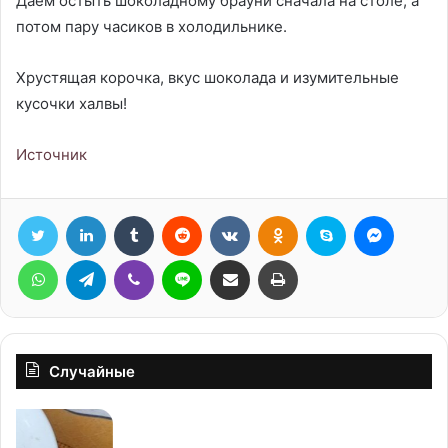
Даем остыть шоколадному брауни сначала на столе, а
потом пару часиков в холодильнике.
Хрустящая корочка, вкус шоколада и изумительные
кусочки халвы!
Источник
Twitter
LinkedIn
Tumblr
Reddit
Вконтакте
Одноклассники
Skype
Messen
WhatsApp
Telegram
Viber
Line
Поделиться через электронную почту
Печатать
Случайные
Блины
Ка
с
ух