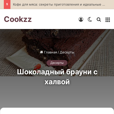
Кофе для мяса: секреты приготовления и идеальные сочетания
Cookzz
Войти
Switch
Искат
М
skin
Главная
/
Десерты
Десерты
Шоколадный брауни с
халвой