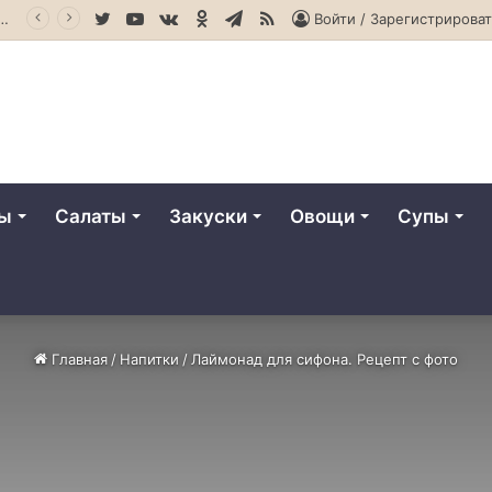
Twitter
YouTube
vk.com
Одноклассники
Telegram
RSS
секрет идеального томатного супа
Войти / Зарегистрироват
ты
Салаты
Закуски
Овощи
Супы
Главная
/
Напитки
/
Лаймонад для сифона. Рецепт с фото