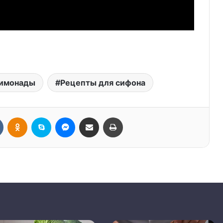
имонады
Рецепты для сифона
Вконтакте
Одноклассники
Skype
Messenger
Поделиться через электронную почту
Печатать