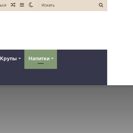
Случайная
Sidebar
Switch
Искать
ься
статья
skin
Крупы
Напитки