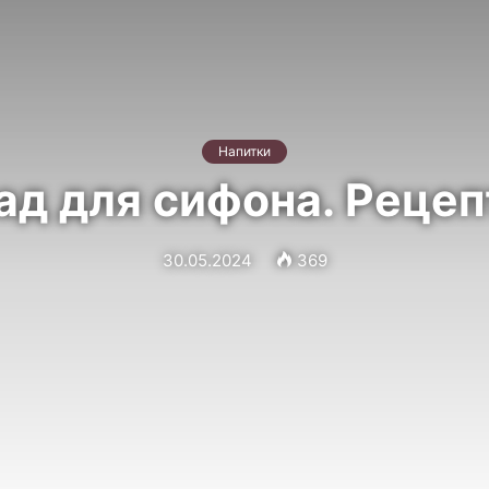
Напитки
д для сифона. Рецеп
30.05.2024
369