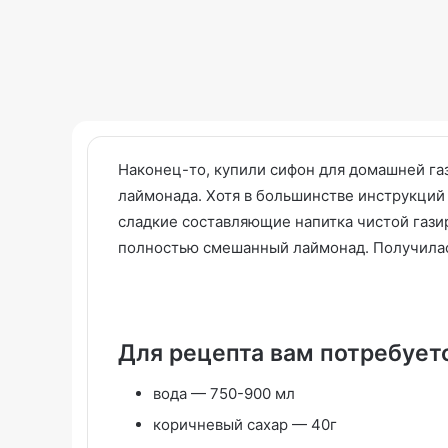
Наконец-то, купили сифон для домашней га
лаймонада. Хотя в большинстве инструкций 
сладкие составляющие напитка чистой гази
Клубника,
Помидоры
полностью смешанный лаймонад. Получилась
протертая
консервированные
с
сахаром
Рецепт
Для рецепта вам потребует
с
30.05.2024
фото
вода — 750-900 мл
Клубника, протертая с сахаром
13.08.2025
. Рецепт с фото
Помидоры кон
коричневый сахар — 40г