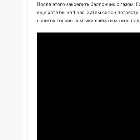
После этого закрепить баллончик с газом. Е
еще хотя бы на 1 час. Затем сифон потрясти
напиток тонкие ломтики лайма и можно пода