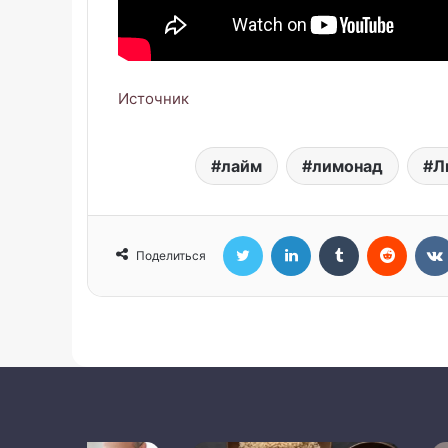
Источник
лайм
лимонад
Л
Twitter
LinkedIn
Tumblr
Reddit
Поделиться