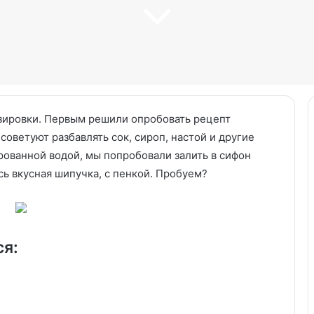
зировки. Первым решили опробовать рецепт
советуют разбавлять сок, сироп, настой и другие
рованной водой, мы попробовали залить в сифон
Куриный
 вкусная шипучка, с пенкой. Пробуем?
суп
с
кускусом
ся:
14.06.2025
сервированные
Куриный суп с кускусом