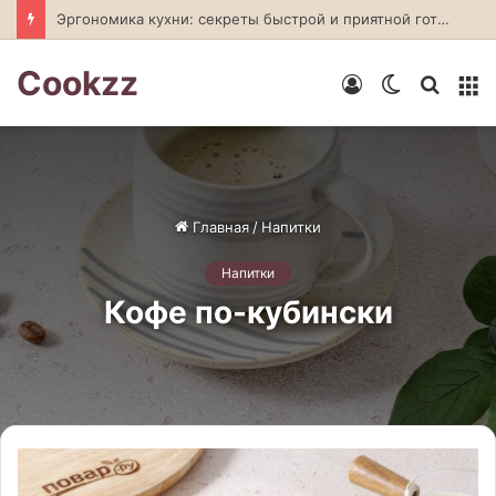
Эргономика кухни: секреты быстрой и приятной готовки
Cookzz
Войти
Switch
Искат
М
skin
Главная
/
Напитки
Напитки
Кофе по-кубински