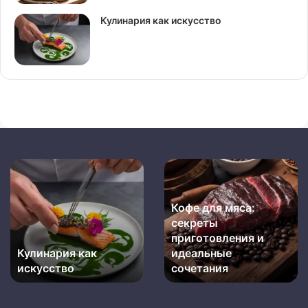
Кулинария как искусство
Кулинария
Кофе
как
для
искусство
мяса:
Кофе для мяса:
секреты
секреты
приготовления
приготовления и
и
Кулинария как
идеальные
идеальные
сочетания
искусство
сочетания