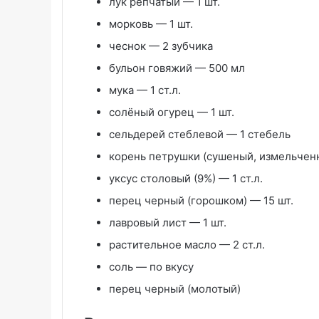
лук репчатый — 1 шт.
морковь — 1 шт.
чеснок — 2 зубчика
бульон говяжий — 500 мл
мука — 1 ст.л.
солёный огурец — 1 шт.
сельдерей стеблевой — 1 стебель
корень петрушки (сушеный, измельченн
уксус столовый (9%) — 1 ст.л.
перец черный (горошком) — 15 шт.
лавровый лист — 1 шт.
растительное масло — 2 ст.л.
соль — по вкусу
перец черный (молотый)