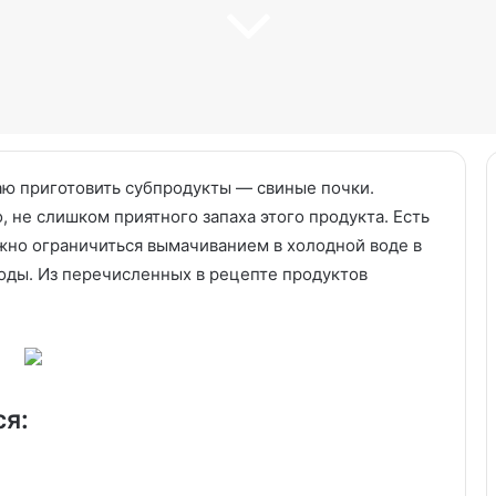
аю приготовить субпродукты — свиные почки.
, не слишком приятного запаха этого продукта. Есть
ожно ограничиться вымачиванием в холодной воде в
Мятное
воды. Из перечисленных в рецепте продуктов
мороженое.
Рецепт
с
фото
 дизайн ванной
ся:
30.05.2024
й цвет, дерево и
Мятное мороженое. Рецепт с
фото