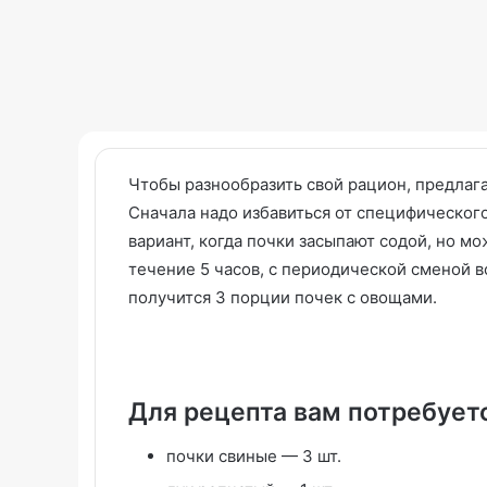
Чтобы разнообразить свой рацион, предлаг
Сначала надо избавиться от специфического
вариант, когда почки засыпают содой, но м
Панкейки
Скандинавский
течение 5 часов, с периодической сменой 
рецепт
дизайн
получится 3 порции почек с овощами.
ванной
комнаты:
Белый
цвет,
04.04.2026
дерево
Скандинавский
Для рецепта вам потребует
и
комнаты: Белы
23.09.2025
уют
Панкейки рецепт
уют Hygge
почки свиные — 3 шт.
Hygge