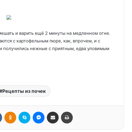
мешать и варить ещё 2 минуты на медленном огне.
ются с картофельным пюре, как, впрочем, и с
и получились нежные с приятным, едва уловимым
Рецепты из почек
Вконтакте
Одноклассники
Skype
Messenger
Поделиться через электронную почту
Печатать