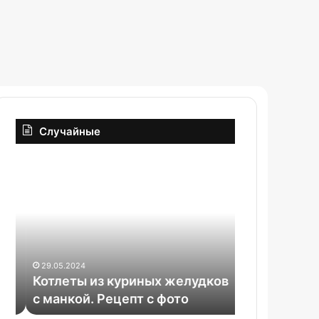
Случайные
Котлеты
Яблоки
из
с
куриных
медом
желудков
в
с
аэрогриле
манкой.
Рецепт
29.05.2024
с
Котлеты из куриных желудков
фото
06.06.2025
с манкой. Рецепт с фото
Яблоки с м