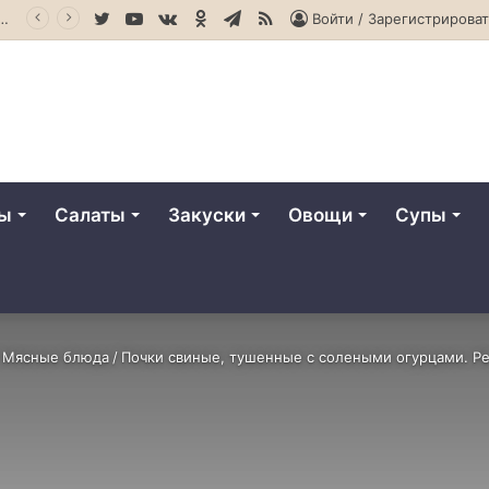
Twitter
YouTube
vk.com
Одноклассники
Telegram
RSS
секрет идеального томатного супа
Войти / Зарегистрироват
ты
Салаты
Закуски
Овощи
Супы
Мясные блюда
/
Почки свиные, тушенные с солеными огурцами. Ре