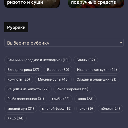
плова,
ризотто и суши
подручных средств
ризотто
и
суши
Рубрики
Рубрики
Блинчики (сладкие и несладкие)
(19)
Блины
(37)
Блюда из риса
(27)
Варенье
(30)
Итальянская кухня
(24)
Компоты
(20)
Мясные супы
(45)
Оладьи и оладушки
(21)
Рецепты из капусты
(22)
Рыба жареная
(25)
Рыба запеченная
(31)
грибы
(22)
каша
(23)
мясной суп
(31)
мясной фарш
(19)
рис
(39)
яблоки
(24)
яйцо
(34)