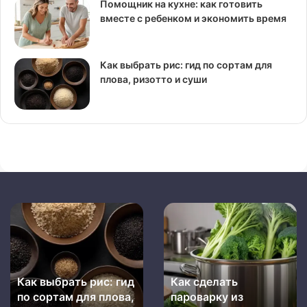
Помощник на кухне: как готовить
вместе с ребенком и экономить время
Как выбрать рис: гид по сортам для
плова, ризотто и суши
Как
Как
выбрать
сделать
рис:
пароварку
гид
из
по
подручных
Как выбрать рис: гид
Как сделать
сортам
средств
для
по сортам для плова,
пароварку из