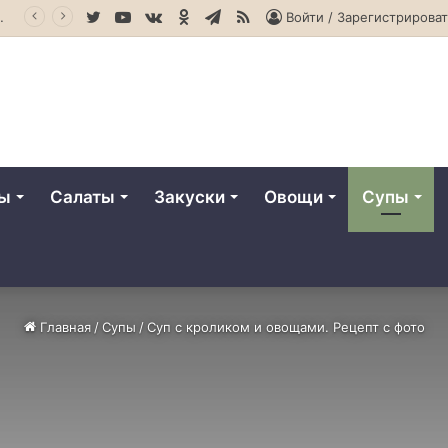
Twitter
YouTube
vk.com
Одноклассники
Telegram
RSS
ошибку в шедевр
Войти / Зарегистрироват
ты
Салаты
Закуски
Овощи
Супы
Главная
/
Супы
/
Суп с кроликом и овощами. Рецепт с фото