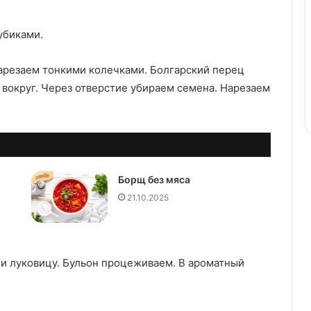
убиками.
арезаем тонкими колечками. Болгарский перец
 вокруг. Через отверстие убираем семена. Нарезаем
Борщ без мяса
21.10.2025
 и луковицу. Бульон процеживаем. В ароматный