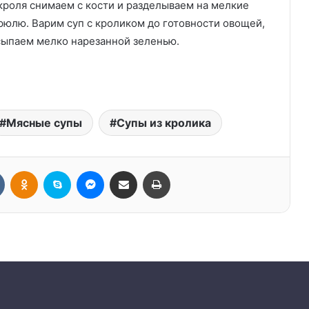
кроля снимаем с кости и разделываем на мелкие
рюлю. Варим суп с кроликом до готовности овощей,
осыпаем мелко нарезанной зеленью.
Мясные супы
Супы из кролика
Вконтакте
Одноклассники
Skype
Messenger
Поделиться через электронную почту
Печатать