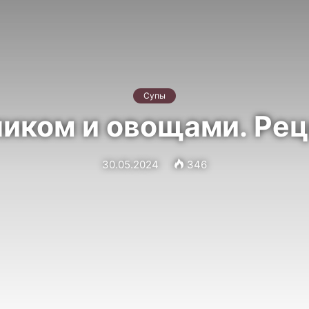
Супы
ликом и овощами. Рец
30.05.2024
346