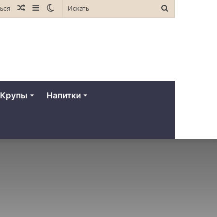
Случайная
Sidebar
Switch
Искать
ься
статья
skin
Крупы
Напитки