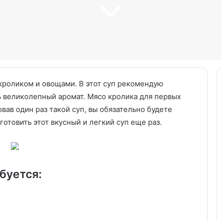
 кроликом и овощами. В этот суп рекомендую
ь великолепный аромат. Мясо кролика для первых
вав один раз такой суп, вы обязательно будете
Суп
готовить этот вкусный и легкий суп еще раз.
харчо
со
свининой
в
мультиварке
буется:
ыква с грецким
22.06.2025
ебный турецкий
Суп харчо со свининой в
йный султана!
мультиварке