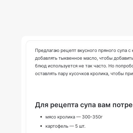
Предлагаю рецепт вкусного пряного супа с
добавлять тыквенное масло, чтобы добавит
блюд используется не так часто. Но попробо
Организация
Мармеладная
оставлять пару кусочков кролика, чтобы при
сезонного
тыква
гардероба
с
Оптимизация
грецким
пространства
орехом.
20.04.2026
в
Волшебный
Организация сезонного
Для рецепта супа вам потре
19.10.2025
маленькой
турецкий
гардероба Оптимизация
Мармеладная т
спальне
десерт,
мясо кролика — 300-350г
пространства в маленькой
орехом. Волш
достойный
спальне
десерт, досто
султана!
картофель — 5 шт.