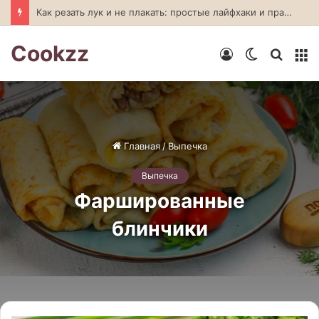
Шоколадно-овсяный десерт без выпечки
Cookzz
Войти
Switch
Искат
М
skin
Главная
/
Выпечка
Выпечка
Фаршированные
блинчики