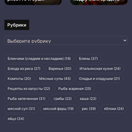
ризотто
и
суши
Рубрики
Рубрики
Блинчики (сладкие и несладкие)
(19)
Блины
(37)
Блюда из риса
(27)
Варенье
(30)
Итальянская кухня
(24)
Компоты
(20)
Мясные супы
(45)
Оладьи и оладушки
(21)
Рецепты из капусты
(22)
Рыба жареная
(25)
Рыба запеченная
(31)
грибы
(22)
каша
(23)
мясной суп
(31)
мясной фарш
(19)
рис
(39)
яблоки
(24)
яйцо
(34)