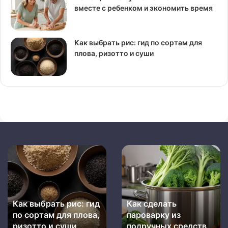
вместе с ребенком и экономить время
Как выбрать рис: гид по сортам для
плова, ризотто и суши
Как
Как
выбрать
сделать
рис:
пароварку
гид
из
по
подручных
Как выбрать рис: гид
Как сделать
сортам
средств
для
по сортам для плова,
пароварку из
плова,
ризотто и суши
подручных средств