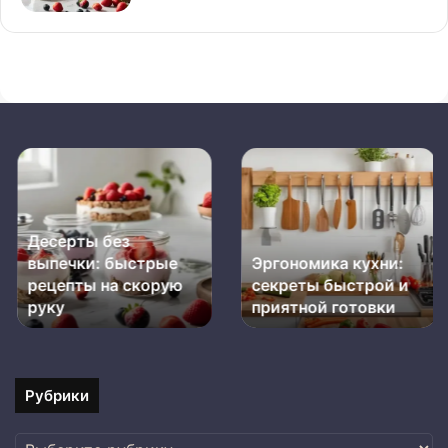
Десерты
Эргономика
без
кухни:
выпечки:
секреты
быстрые
быстрой
Десерты без
рецепты
и
выпечки: быстрые
Эргономика кухни:
на
приятной
скорую
рецепты на скорую
готовки
секреты быстрой и
руку
руку
приятной готовки
Рубрики
Рубрики