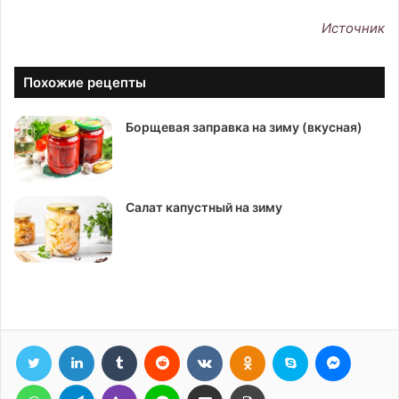
Источник
Похожие рецепты
Борщевая заправка на зиму (вкусная)
Салат капустный на зиму
Twitter
LinkedIn
Tumblr
Reddit
Вконтакте
Одноклассники
Skype
Messen
WhatsApp
Telegram
Viber
Line
Поделиться через электронную почту
Печатать