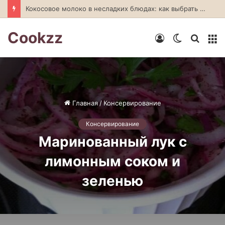
Кокосовое молоко в несладких блюдах: как выбрать и приготовить
Cookzz
Войти
Switch
Искат
М
skin
Главная
/
Консервирование
Консервирование
Маринованный лук с
лимонным соком и
зеленью