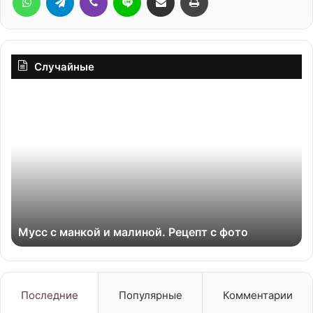
Случайные
Мусс
Пи
с
со
манкой
сл
и
малиной.
Рецепт
с
фото
Мусс с манкой и малиной. Рецепт с фото
Последние
Популярные
Комментарии