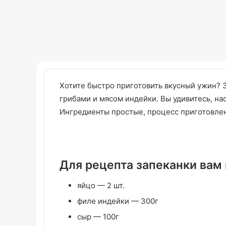
Хотите быстро приготовить вкусный ужин? 
грибами и мясом индейки. Вы удивитесь, на
Ингредиенты простые, процесс приготовлен
Тажин
с
курицей,
солеными
лимонами
Для рецепта запеканки вам 
и
14.07.2026
оливками:
яйцо — 2 шт.
Тажин с куриц
пошаговый
лимонами и ол
филе индейки — 300г
рецепт
пошаговый ре
сыр — 100г