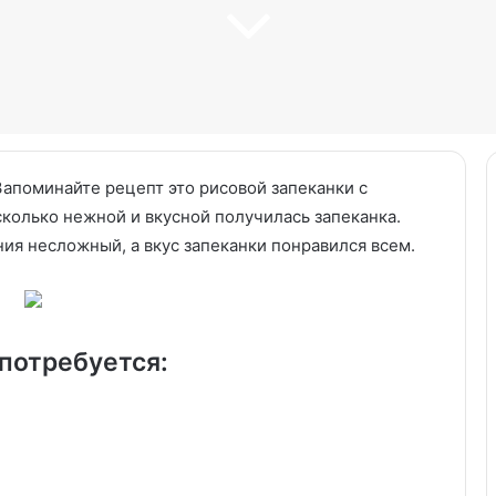
Запоминайте рецепт это рисовой запеканки с
сколько нежной и вкусной получилась запеканка.
ия несложный, а вкус запеканки понравился всем.
Кабачки
по-
новому
за
15
потребуется:
минут.
16.07.2025
Готовлю
ей, солеными
Кабачки по-новому за 15 мину
так,
ивками:
Готовлю так, когда хочется
когда
цепт
чего-то легкого, но сытного
хочется
чего-