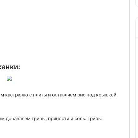
то
легкого,
но
сытного
канки:
ем кастрюлю с плиты и оставляем рис под крышкой,
ем добавляем грибы, пряности и соль. Грибы