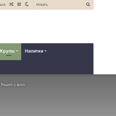
Случайная
Sidebar
Switch
Искать
ься
статья
skin
Крупы
Напитки
 Рецепт с фото