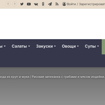
Twitter
YouTube
vk.com
Одноклассники
Telegram
RSS
асло и правильно его хранить
Войти / Зарегистрироват
ты
Салаты
Закуски
Овощи
Супы
юда из круп и муки
/
Рисовая запеканка с грибами и мясом индейки.