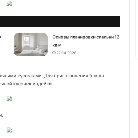
D-
Основы планировки спальни 12
кв м
27.04.2026
льшими кусочками. Для приготовления блюда
льшой кусочек индейки.
и.