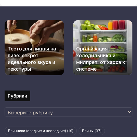
Тесто
Организация
для
холодильника
пиццы
и
на
милпреп:
Тесто для пиццы на
Организация
пиве:
от
пиве: секрет
холодильника и
секрет
хаоса
идеального
идеального вкуса и
к
милпреп: от хаоса к
вкуса
системе
текстуры
системе
и
текстуры
Рубрики
Рубрики
Блинчики (сладкие и несладкие)
(19)
Блины
(37)