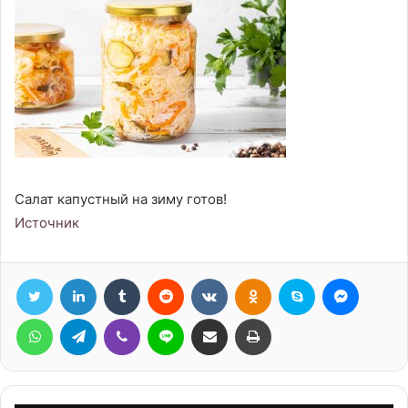
Салат капустный на зиму готов!
Источник
Twitter
LinkedIn
Tumblr
Reddit
Вконтакте
Одноклассники
Skype
Messen
WhatsApp
Telegram
Viber
Line
Поделиться через электронную почту
Печатать