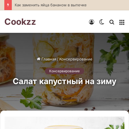
Том Ям против Том Кха: в чем разница и как правильно готовить
Cookzz
Войти
Switch
Искат
М
skin
Главная
/
Консервирование
Консервирование
Салат капустный на зиму