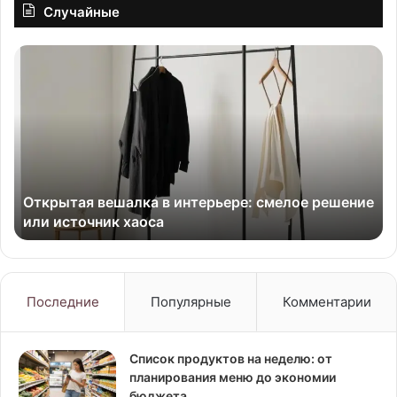
Случайные
Открытая
Кв
вешалка
ка
в
с
интерьере:
ме
смелое
за
решение
Ре
или
с
источник
фо
Открытая вешалка в интерьере: смелое решение
хаоса
или источник хаоса
Последние
Популярные
Комментарии
Список продуктов на неделю: от
планирования меню до экономии
бюджета