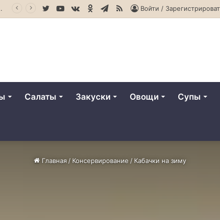
Twitter
YouTube
vk.com
Одноклассники
Telegram
RSS
ольше оставался свежим
Войти / Зарегистрироват
ты
Салаты
Закуски
Овощи
Супы
Главная
/
Консервирование
/
Кабачки на зиму