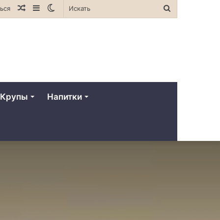
Случайная
Sidebar
Switch
Искать
ься
статья
skin
Крупы
Напитки