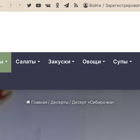
Twitter
YouTube
vk.com
Одноклассники
Telegram
RSS
твенное оливковое масло
Войти / Зарегистрироват
ты
Салаты
Закуски
Овощи
Супы
Главная
/
Десерты
/
Десерт «Сибирочка»