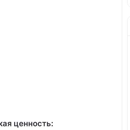
фото
кая ценность: