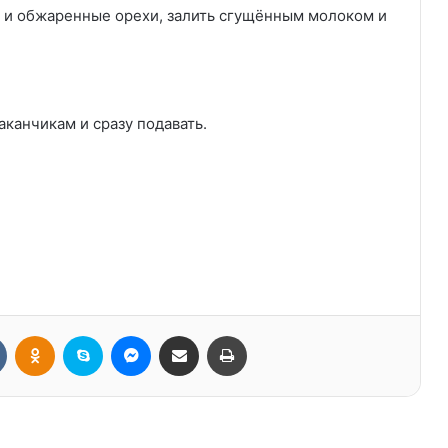
 и обжаренные орехи, залить сгущённым молоком и
канчикам и сразу подавать.
Вконтакте
Одноклассники
Skype
Messenger
Поделиться через электронную почту
Печатать