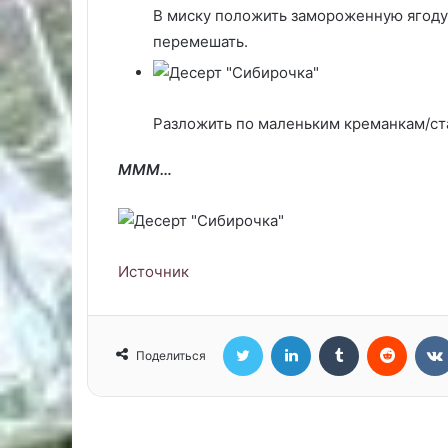
В миску положить замороженную ягоду
перемешать.
Разложить по маленьким креманкам/ста
МММ…
Источник
Twitter
LinkedIn
Tumblr
Reddit
Поделиться