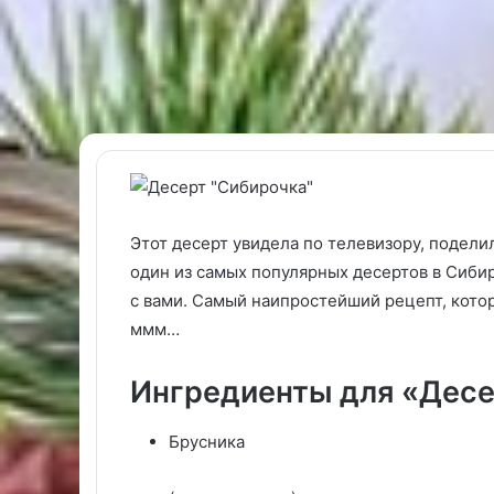
Этот десерт увидела по телевизору, поделил
Как
Салат
один из самых популярных десертов в Сибир
почистить
с
с вами. Самый наипростейший рецепт, которы
авокадо.
фасолью
Рецепт
ммм…
с
фото
Ингредиенты для «Десе
29.05.2024
Как почистить авокадо. Рецепт
Брусника
23.07.2025
с фото
Салат с фасол