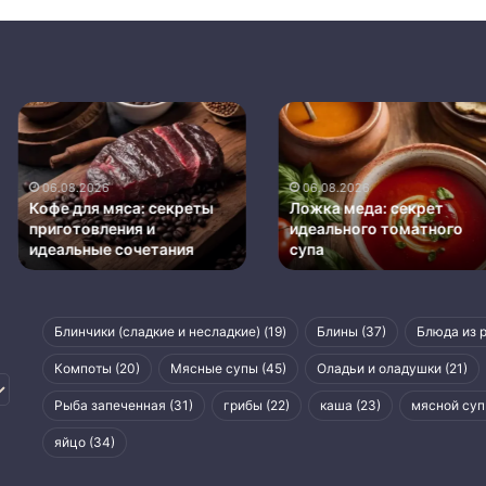
Ложка
Как
меда:
выбрать
секрет
и
идеального
хранить
06.08.2026
06.08.2026
томатного
качественное
 секреты
Ложка меда: секрет
Как выбрат
супа
оливковое
и
идеального томатного
качествен
етания
супа
масло
масло
Блинчики (сладкие и несладкие)
(19)
Блины
(37)
Блюда из 
Компоты
(20)
Мясные супы
(45)
Оладьи и оладушки
(21)
Рыба запеченная
(31)
грибы
(22)
каша
(23)
мясной суп
яйцо
(34)