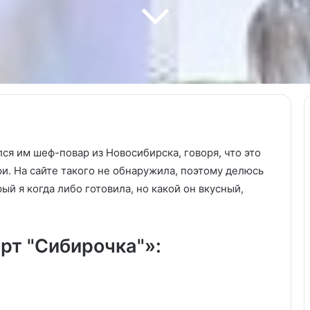
ся им шеф-повар из Новосибирска, говоря, что это
Конфитюр
и. На сайте такого не обнаружила, поэтому делюсь
из
й я когда либо готовила, но какой он вкусный,
сливы
с
мятой,
корицей
рт "Сибирочка"»:
30.05.2024
и
Конфитюр из сливы с мятой,
красным
корицей и красным вином.
вином.
ью
Рецепт с фото
Рецепт
с