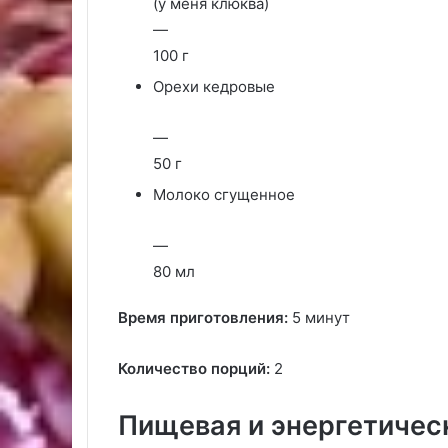
(у меня клюква)
—
100 г
Орехи кедровые
—
50 г
Молоко сгущенное
—
80 мл
Время приготовления:
5 минут
Количество порций:
2
Пищевая и энергетичес