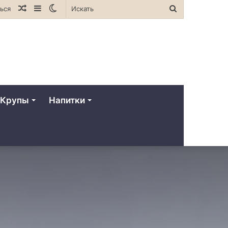
Случайная
Sidebar
Switch
Искать
ься
статья
skin
Крупы
Напитки