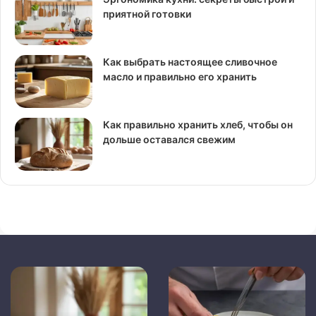
приятной готовки
Как выбрать настоящее сливочное
масло и правильно его хранить
Как правильно хранить хлеб, чтобы он
дольше оставался свежим
Как
Кулинария
правильно
как
хранить
искусство