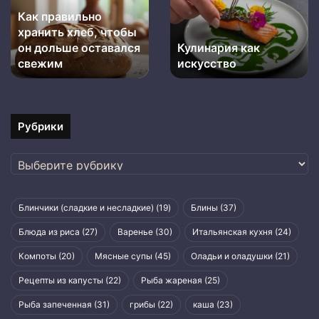
хлеб,
Как правильно
чтобы
хранить хлеб, чтобы
он
дольше
он дольше оставался
Кулинария как
оставался
свежим
искусство
свежим
Рубрики
Рубрики
Блинчики (сладкие и несладкие)
(19)
Блины
(37)
Блюда из риса
(27)
Варенье
(30)
Итальянская кухня
(24)
Компоты
(20)
Мясные супы
(45)
Оладьи и оладушки
(21)
Рецепты из капусты
(22)
Рыба жареная
(25)
Рыба запеченная
(31)
грибы
(22)
каша
(23)