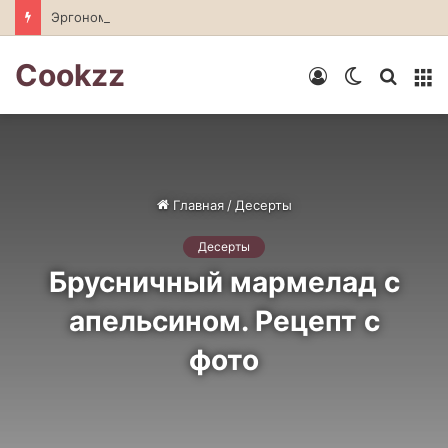
Эргономика кухни: секреты быстрой и приятной готовки
Cookzz
Войти
Switch
Искат
М
skin
Главная
/
Десерты
Десерты
Брусничный мармелад с
апельсином. Рецепт с
фото