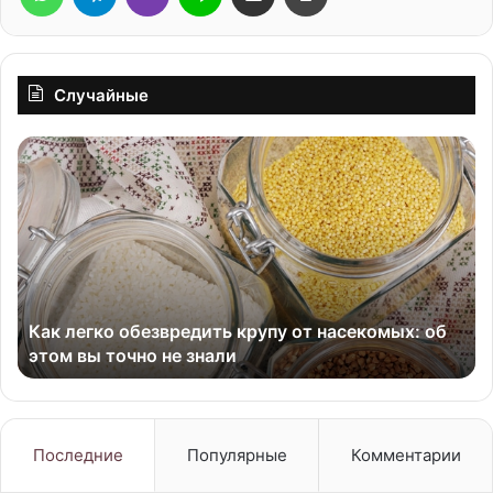
Случайные
Как
Ка
легко
ра
обезвредить
с
крупу
ка
от
и
насекомых:
ту
об
этом
Как легко обезвредить крупу от насекомых: об
вы
этом вы точно не знали
точно
не
знали
Последние
Популярные
Комментарии