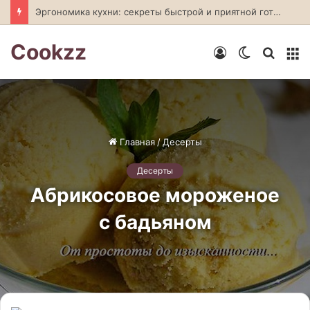
Эргономика кухни: секреты быстрой и приятной готовки
Cookzz
Войти
Switch
Искат
М
skin
Главная
/
Десерты
Десерты
Абрикосовое мороженое
с бадьяном