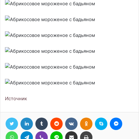
Источник
Twitter
LinkedIn
Tumblr
Reddit
Вконтакте
Одноклассники
Skype
Messen
WhatsApp
Telegram
Viber
Line
Поделиться через электронную почту
Печатать