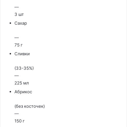
—
3 шт
Сахар
—
75 г
Сливки
(33-35%)
—
225 мл
Абрикос
(без косточек)
—
150 г