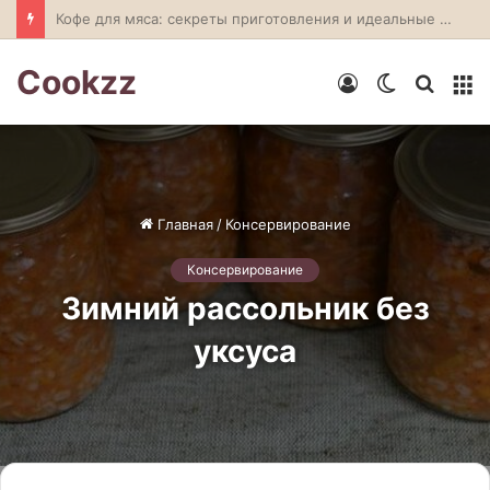
Ложка меда: секрет идеального томатного супа
Cookzz
Войти
Switch
Искат
М
skin
Главная
/
Консервирование
Консервирование
Зимний рассольник без
уксуса