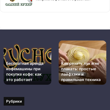
Бесплатная
Как
аренда
резать
кофемашины
лук
при
и
Бесплатная аренда
Как резать лук и не
покупке
не
кофемашины при
плакать: простые
кофе:
плакать:
как
покупке кофе: как
простые
лайфхаки и
это
лайфхаки
это работает
правильная техника
работает
и
правильная
техника
Рубрики