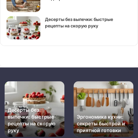
Десерты без выпечки: быстрые
рецепты на скорую руку
Десерты
Эргономика
без
кухни:
выпечки:
секреты
быстрые
быстрой
Десерты без
рецепты
и
выпечки: быстрые
Эргономика кухни:
на
приятной
скорую
рецепты на скорую
готовки
секреты быстрой и
руку
руку
приятной готовки