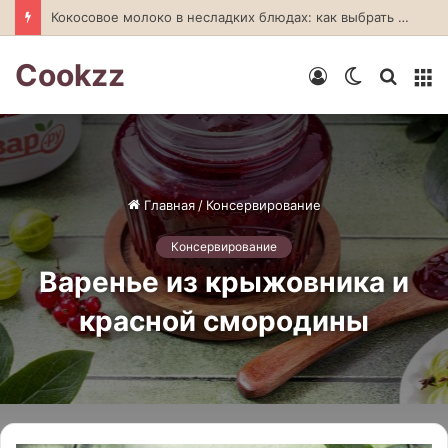
Полезное мороженое из йогурта: рецепты и секреты приготовления
Cookzz
Войти
Switch
Искат
М
skin
Главная
/
Консервирование
Консервирование
Варенье из крыжовника и
красной смородины