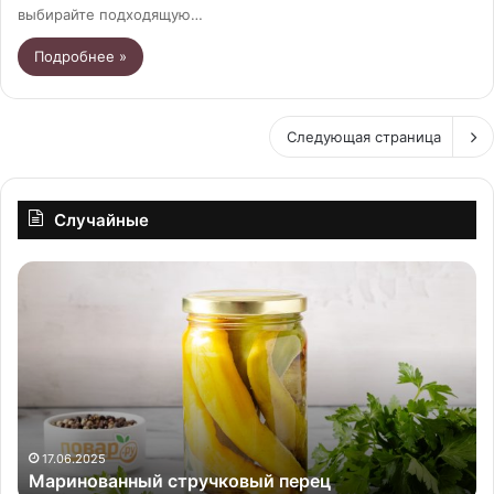
выбирайте подходящую…
Подробнее »
Следующая страница
Случайные
Маринованный
На
стручковый
ог
перец
на
зи
17.06.2025
Маринованный стручковый перец