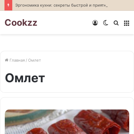
Эргономика кухни: секреты быстрой и приятной готовки
Cookzz
Войти
Switch
Искат
М
skin
Главная
/
Омлет
Омлет