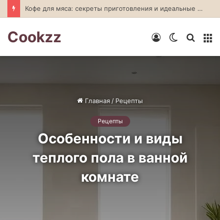
Ложка меда: секрет идеального томатного супа
Cookzz
Войти
Switch
Искат
М
skin
Главная
/
Рецепты
Рецепты
Особенности и виды
теплого пола в ванной
комнате