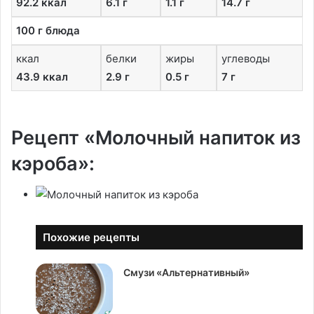
92.2 ккал
6.1 г
1.1 г
14.7 г
100 г блюда
ккал
белки
жиры
углеводы
43.9 ккал
2.9 г
0.5 г
7 г
Рецепт «Молочный напиток из
кэроба»:
Похожие рецепты
Смузи «Альтернативный»