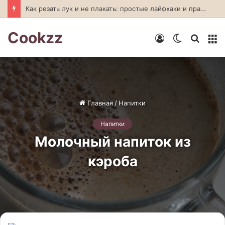
Как резать лук и не плакать: простые лайфхаки и правильная техника
Cookzz
Войти
Switch
Искат
М
skin
Главная
/
Напитки
Напитки
Молочный напиток из
кэроба