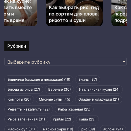
по
подручных
Как выбрать рис: гид
Как сделать
сортам
средств
для
по сортам для плова,
пароварку из
плова,
ризотто и суши
подручных средств
ризотто
и
суши
Рубрики
Рубрики
Блинчики (сладкие и несладкие)
(19)
Блины
(37)
Блюда из риса
(27)
Варенье
(30)
Итальянская кухня
(24)
Компоты
(20)
Мясные супы
(45)
Оладьи и оладушки
(21)
Рецепты из капусты
(22)
Рыба жареная
(25)
Рыба запеченная
(31)
грибы
(22)
каша
(23)
мясной суп
(31)
мясной фарш
(19)
рис
(39)
яблоки
(24)