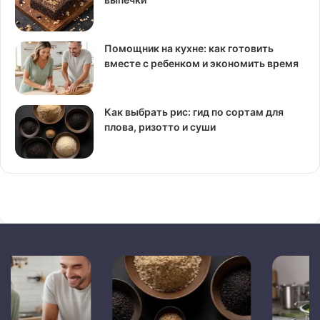
Помощник на кухне: как готовить
вместе с ребенком и экономить время
Как выбрать рис: гид по сортам для
плова, ризотто и суши
Как
Как
выбрать
сделать
рис:
пароварку
гид
из