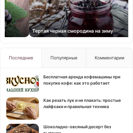
ки
Ре
с
фо
Тертая черная смородина на зиму
Последние
Популярные
Комментарии
Бесплатная аренда кофемашины при
покупке кофе: как это работает
Как резать лук и не плакать: простые
лайфхаки и правильная техника
Шоколадно-овсяный десерт без
выпечки