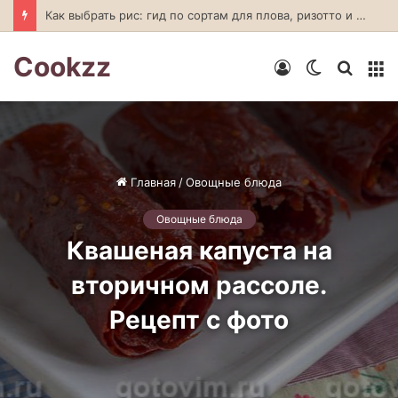
Как выбрать рис: гид по сортам для плова, ризотто и суши
Cookzz
Войти
Switch
Искат
М
skin
Главная
/
Овощные блюда
Овощные блюда
Квашеная капуста на
вторичном рассоле.
Рецепт с фото