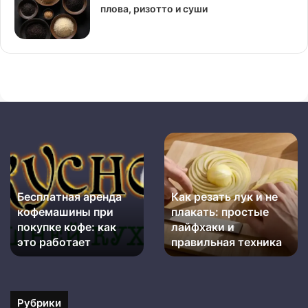
плова, ризотто и суши
Бесплатная
Как
аренда
резать
кофемашины
лук
при
и
Бесплатная аренда
Как резать лук и не
покупке
не
кофемашины при
плакать: простые
кофе:
плакать:
как
покупке кофе: как
простые
лайфхаки и
это
лайфхаки
это работает
правильная техника
работает
и
правильная
техника
Рубрики