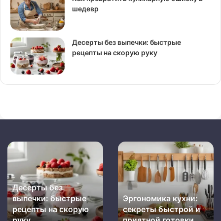
шедевр
Десерты без выпечки: быстрые
рецепты на скорую руку
Десерты
Эргономика
без
кухни:
выпечки:
секреты
быстрые
быстрой
Десерты без
рецепты
и
выпечки: быстрые
Эргономика кухни:
на
приятной
скорую
рецепты на скорую
готовки
секреты быстрой и
руку
руку
приятной готовки