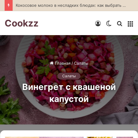
Полезное мороженое из йогурта: рецепты и секреты приготовления
Cookzz
Войти
Switch
Искат
М
skin
Главная
/
Салаты
Салаты
Винегрет с квашеной
капустой