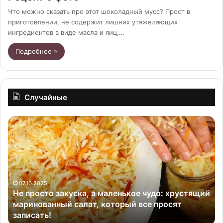
Что можно сказать про этот шоколадный мусс? Прост в
приготовлении, не содержит лишних утяжеляющих
ингредиентов в виде масла и яиц,…
Подробнее »
Случайные
Овсяное
печенье
с
бананом
хрустящий
сят
13.06.2025
Овсяное печенье с бананом