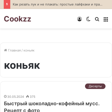
Как резать лук и не плакать: простые лайфхаки и правильная техника
Cookzz
Войти
Switch
Искат
М
skin
Главная
/
коньяк
коньяк
Десерты
30.05.2024
375
Быстрый шоколадно-кофейный мусс.
Рецепт с фото