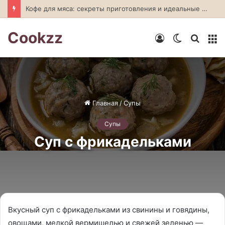
Кофе для мяса: секреты приготовления и идеальные сочетания
Cookzz
Войти
Switch
Искат
М
skin
Главная
/
Супы
Супы
Суп с фрикадельками
Вкусный суп с фрикадельками из свинины и говядины,
овощами, мелкой вермишелью и свежей зеленью —