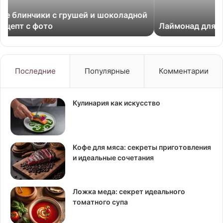
фо
й
Лаймонад для сифона. Рецепт с фото
Последние
Популярные
Комментарии
Кулинария как искусство
Кофе для мяса: секреты приготовления
и идеальные сочетания
Ложка меда: секрет идеального
томатного супа