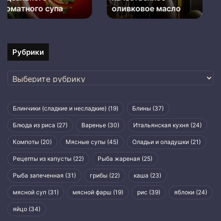
это
лайфхаки
это работает
правильная техника
работает
и
правильная
техника
Рубрики
Рубрики
Блинчики (сладкие и несладкие)
(19)
Блины
(37)
Блюда из риса
(27)
Варенье
(30)
Итальянская кухня
(24)
Компоты
(20)
Мясные супы
(45)
Оладьи и оладушки
(21)
Рецепты из капусты
(22)
Рыба жареная
(25)
Рыба запеченная
(31)
грибы
(22)
каша
(23)
мясной суп
(31)
мясной фарш
(19)
рис
(39)
яблоки
(24)
яйцо
(34)