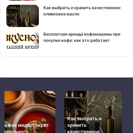
Как выбрать и хранить качественное
оливковое масло
Бесплатная аренда кофемашины при
покупке кофе: как это работает
Бесплатная
Как
аренда
резать
кофемашины
лук
при
и
Бесплатная аренда
Как резать лук и не
покупке
не
кофемашины при
плакать: простые
кофе:
плакать:
как
покупке кофе: как
простые
лайфхаки и