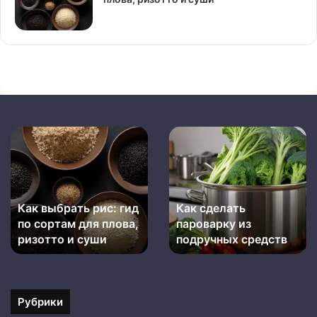
Как
Как
выбрать
сделать
рис:
пароварку
гид
из
по
подручных
Как выбрать рис: гид
Как сделать
сортам
средств
для
по сортам для плова,
пароварку из
плова,
ризотто и суши
подручных средств
ризотто
и
суши
Рубрики