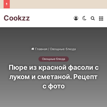
Шоколадно-овсяный десерт без выпечки
Cookzz
Войти
Switch
Искат
М
skin
Главная
/
Овощные блюда
Овощные блюда
Пюре из красной фасоли с
луком и сметаной. Рецепт
с фото