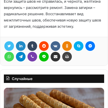
Если защита швов не справилась, и чернота, желтизна
вернулись – рассмотрите ремонт. Замена затирки –
радикальное решение. Восстанавливает вид
межплиточных швов, обеспечивая новую защиту швов
от загрязнений, поддерживая эстетику.
Twitter
LinkedIn
Tumblr
Reddit
Вконтакте
Одноклассники
Skype
Messen
WhatsApp
Telegram
Viber
Line
Поделиться через электронную почту
Печатать
Случайные
Домашние
Ук
вафли
из
на
зе
молоке
лу