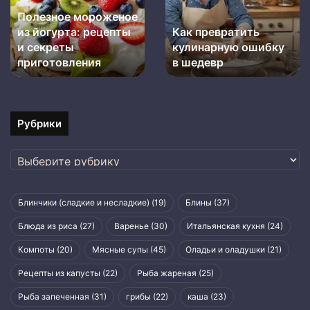
йогурта:
ошибку
Полезное мороженое
рецепты
в
из йогурта: рецепты
Как превратить
и
шедевр
секреты
и секреты
кулинарную ошибку
приготовления
приготовления
в шедевр
Рубрики
Рубрики
Блинчики (сладкие и несладкие)
(19)
Блины
(37)
Блюда из риса
(27)
Варенье
(30)
Итальянская кухня
(24)
Компоты
(20)
Мясные супы
(45)
Оладьи и оладушки
(21)
Рецепты из капусты
(22)
Рыба жареная
(25)
Рыба запеченная
(31)
грибы
(22)
каша
(23)