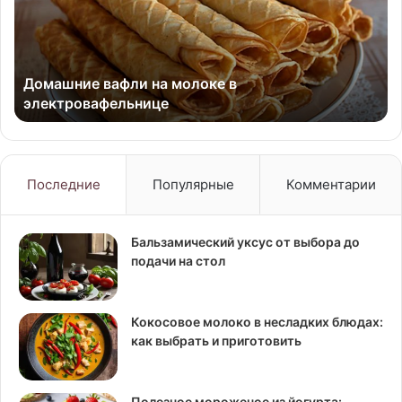
в
Ре
электровафельнице
с
фо
Домашние вафли на молоке в
электровафельнице
Последние
Популярные
Комментарии
Бальзамический уксус от выбора до
подачи на стол
Кокосовое молоко в несладких блюдах:
как выбрать и приготовить
Полезное мороженое из йогурта: