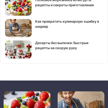
рецепты и секреты приготовления
Как превратить кулинарную ошибку в
шедевр
Десерты без выпечки: быстрые
рецепты на скорую руку
Полезное
Как
мороженое
превратить
из
кулинарную