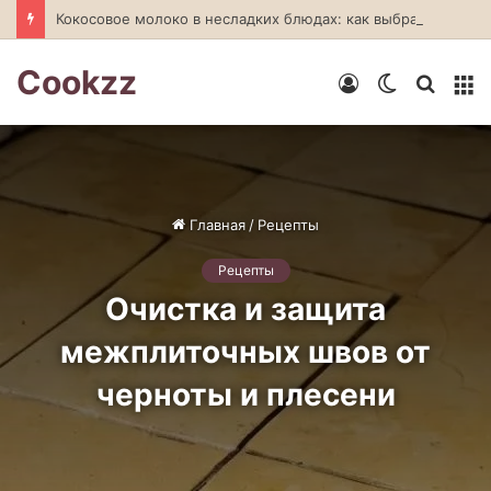
Кокосовое молоко в несладких блюдах: как выбрать и приготовить
Cookzz
Войти
Switch
Искат
М
skin
Главная
/
Рецепты
Рецепты
Очистка и защита
межплиточных швов от
черноты и плесени