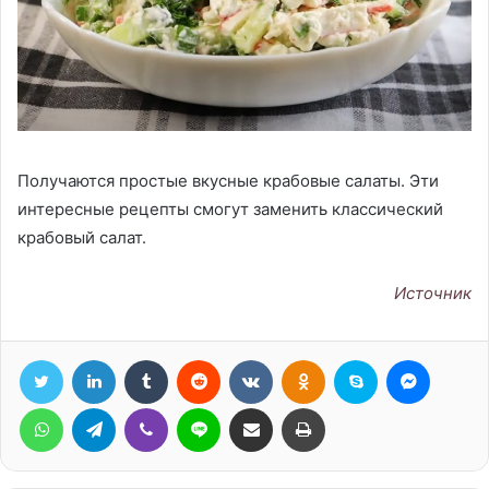
Получаются простые вкусные крабовые салаты. Эти
интересные рецепты смогут заменить классический
крабовый салат.
Источник
Twitter
LinkedIn
Tumblr
Reddit
Вконтакте
Одноклассники
Skype
Messen
WhatsApp
Telegram
Viber
Line
Поделиться через электронную почту
Печатать