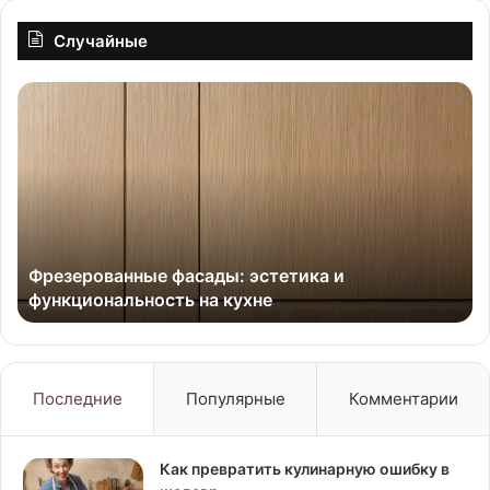
Случайные
Фрезерованные
Гр
фасады:
с
эстетика
го
и
м
функциональность
и
на
ор
кухне
Фрезерованные фасады: эстетика и
функциональность на кухне
Последние
Популярные
Комментарии
Как превратить кулинарную ошибку в