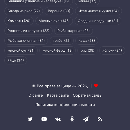
Блинчики (сладкие и несладкие)
(19)
Блины
(37)
Блюда из риса
(27)
Варенье
(30)
Итальянская кухня
(24)
Компоты
(20)
Мясные супы
(45)
Оладьи и оладушки
(21)
Рецепты из капусты
(22)
Рыба жареная
(25)
Рыба запеченная
(31)
грибы
(22)
каша
(23)
мясной суп
(31)
мясной фарш
(19)
рис
(39)
яблоки
(24)
яйцо
(34)
© Все права защищены 2026, |
О сайте
Карта сайта
Обратная связь
Политика конфиденциальности
Twitter
YouTube
vk.com
Одноклассники
Telegram
RSS