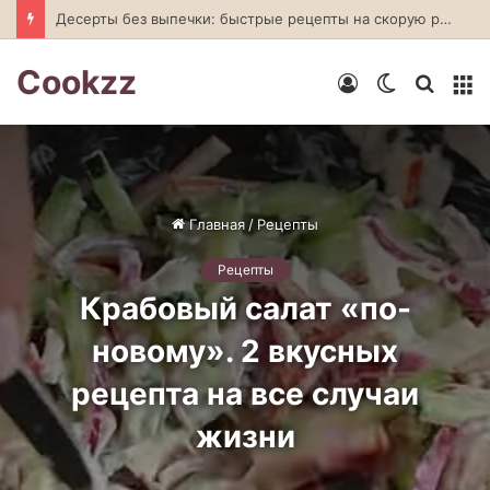
Десерты без выпечки: быстрые рецепты на скорую руку
Cookzz
Войти
Switch
Искат
М
skin
Главная
/
Рецепты
Рецепты
Крабовый салат «по-
новому». 2 вкусных
рецепта на все случаи
жизни