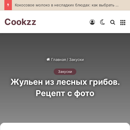
Кокосовое молоко в несладких блюдах: как выбрать и приготовить
Cookzz
Войти
Switch
Искат
М
skin
Главная
/
Закуски
Закуски
Жульен из лесных грибов.
Рецепт с фото