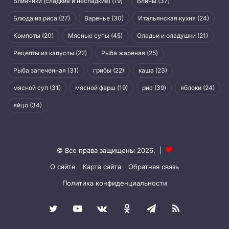
Блинчики (сладкие и несладкие)
(19)
Блины
(37)
Блюда из риса
(27)
Варенье
(30)
Итальянская кухня
(24)
Компоты
(20)
Мясные супы
(45)
Оладьи и оладушки
(21)
Рецепты из капусты
(22)
Рыба жареная
(25)
Рыба запеченная
(31)
грибы
(22)
каша
(23)
мясной суп
(31)
мясной фарш
(19)
рис
(39)
яблоки
(24)
яйцо
(34)
© Все права защищены 2026, |
О сайте
Карта сайта
Обратная связь
Политика конфиденциальности
Twitter
YouTube
vk.com
Одноклассники
Telegram
RSS