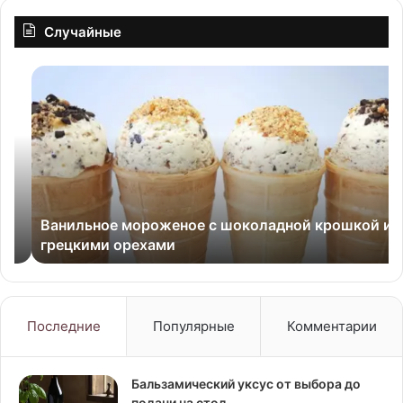
Случайные
Ванильное
Н
мороженое
ст
с
фо
шоколадной
в
крошкой
сл
и
со
грецкими
орехами
Ванильное мороженое с шоколадной крошкой и
грецкими орехами
Последние
Популярные
Комментарии
Бальзамический уксус от выбора до
подачи на стол