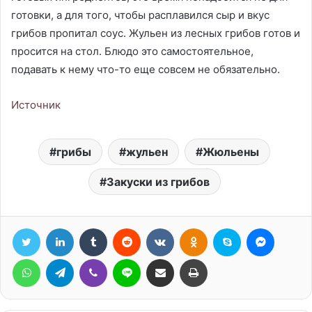
готовки, а для того, чтобы расплавился сыр и вкус
грибов пропитал соус. Жульен из лесных грибов готов и
просится на стол. Блюдо это самостоятельное,
подавать к нему что-то еще совсем не обязательно.
Источник
грибы
жульен
Жюльены
Закуски из грибов
Twitter
LinkedIn
Tumblr
Reddit
Вконтакте
Одноклассники
Skype
Messen
WhatsApp
Telegram
Viber
Line
Поделиться через электронную почту
Печатать