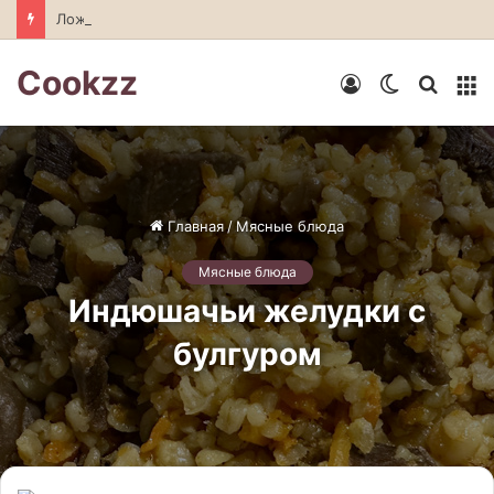
Ложка меда: секрет идеального томатного супа
Cookzz
Войти
Switch
Искат
М
skin
Главная
/
Мясные блюда
Мясные блюда
Индюшачьи желудки с
булгуром