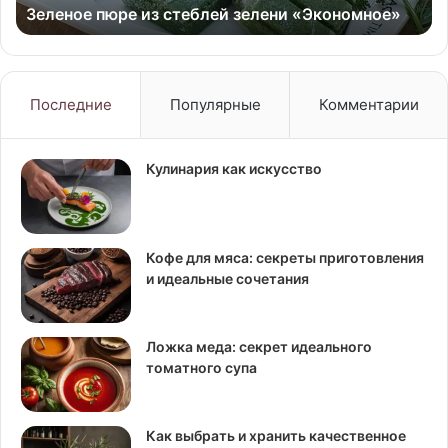
Зеленое пюре из стеблей зелени «Экономное»
во
ка
об
Последние
Популярные
Комментарии
Кулинария как искусство
Кофе для мяса: секреты приготовления
и идеальные сочетания
Ложка меда: секрет идеального
томатного супа
Как выбрать и хранить качественное