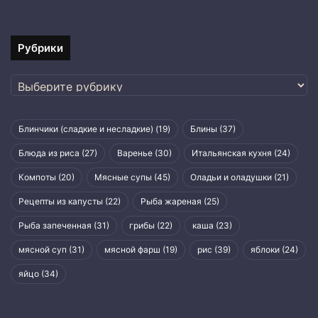
правильная
техника
Рубрики
Рубрики
Блинчики (сладкие и несладкие)
(19)
Блины
(37)
Блюда из риса
(27)
Варенье
(30)
Итальянская кухня
(24)
Компоты
(20)
Мясные супы
(45)
Оладьи и оладушки
(21)
Рецепты из капусты
(22)
Рыба жареная
(25)
Рыба запеченная
(31)
грибы
(22)
каша
(23)
мясной суп
(31)
мясной фарш
(19)
рис
(39)
яблоки
(24)
яйцо
(34)