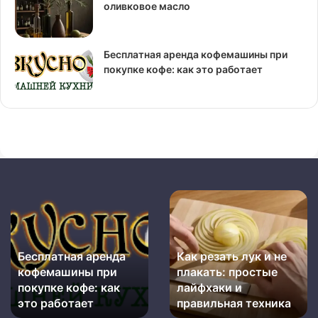
оливковое масло
Бесплатная аренда кофемашины при
покупке кофе: как это работает
Бесплатная
Как
аренда
резать
кофемашины
лук
при
и
Бесплатная аренда
Как резать лук и не
покупке
не
кофемашины при
плакать: простые
кофе:
плакать:
как
покупке кофе: как
простые
лайфхаки и
это
лайфхаки
это работает
правильная техника
работает
и