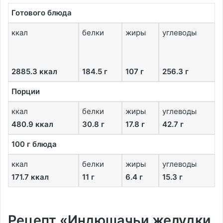
Готового блюда
ккал
белки
жиры
углеводы
2885.3 ккал
184.5 г
107 г
256.3 г
Порции
ккал
белки
жиры
углеводы
480.9 ккал
30.8 г
17.8 г
42.7 г
100 г блюда
ккал
белки
жиры
углеводы
171.7 ккал
11 г
6.4 г
15.3 г
Рецепт «Индюшачьи желудки