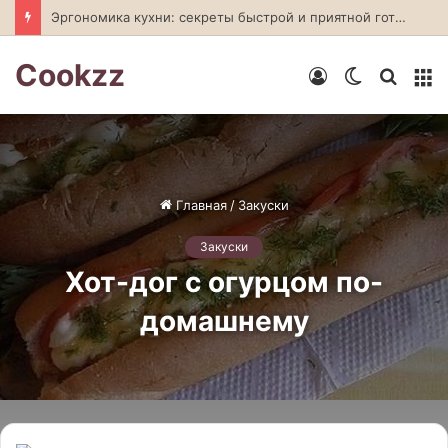
Эргономика кухни: секреты быстрой и приятной готовки
Cookzz
Войти
Switch
Искат
М
skin
Главная
/
Закуски
Закуски
Хот-дог с огурцом по-
домашнему