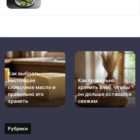
Кулинария
Кофе
как
для
искусство
мяса:
Кофе для мяса:
секреты
секреты
приготовления
приготовления и
и
Кулинария как
идеальные
идеальные
сочетания
искусство
сочетания
Рубрики