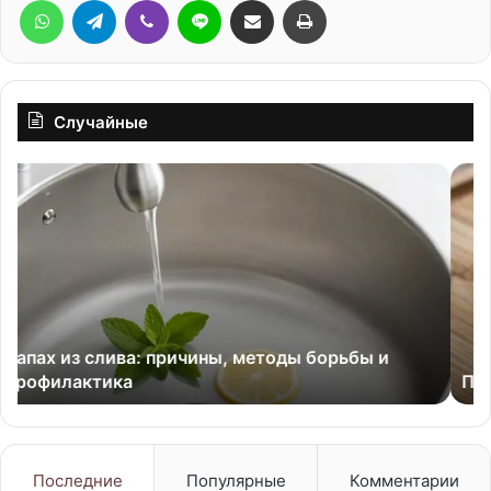
Случайные
Перец
Пе
с
«Р
чесноком
с
на
кр
зиму
Вс
го
от
от
то
Перец с чесноком на зиму
ко
ув
их
на
ст
Последние
Популярные
Комментарии