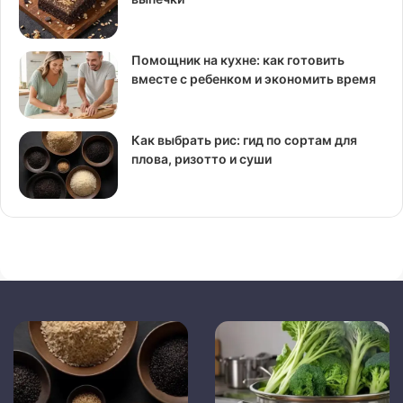
Помощник на кухне: как готовить
вместе с ребенком и экономить время
Как выбрать рис: гид по сортам для
плова, ризотто и суши
Как
Как
выбрать
сделать
рис:
пароварку
гид
из