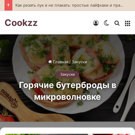
Шоколадно-овсяный десерт без выпечки
Cookzz
Войти
Switch
Искат
М
skin
Главная
/
Закуски
Закуски
Горячие бутерброды в
микроволновке