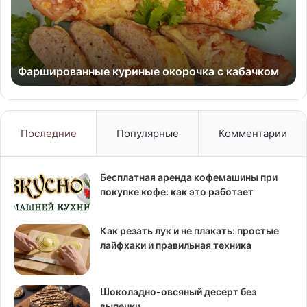
Ре
с
фо
в
Фаршированные куриные окорочка с кабачком
Последние
Популярные
Комментарии
Бесплатная аренда кофемашины при
покупке кофе: как это работает
Как резать лук и не плакать: простые
лайфхаки и правильная техника
Шоколадно-овсяный десерт без
выпечки