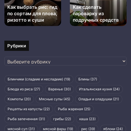
по
подручных
Как выбрать рис: гид
Как сделать
сортам
средств
для
по сортам для плова,
пароварку из
плова,
ризотто и суши
подручных средств
ризотто
и
суши
Рубрики
Рубрики
Блинчики (сладкие и несладкие)
(19)
Блины
(37)
Блюда из риса
(27)
Варенье
(30)
Итальянская кухня
(24)
Компоты
(20)
Мясные супы
(45)
Оладьи и оладушки
(21)
Рецепты из капусты
(22)
Рыба жареная
(25)
Рыба запеченная
(31)
грибы
(22)
каша
(23)
мясной суп
(31)
мясной фарш
(19)
рис
(39)
яблоки
(24)