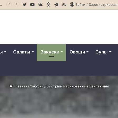
Twitter
YouTube
vk.com
Одноклассники
Telegram
RSS
твенное оливковое масло
Войти / Зарегистрироват
ты
Салаты
Закуски
Овощи
Супы
Главная
/
Закуски
/
Быстрые маринованные баклажаны