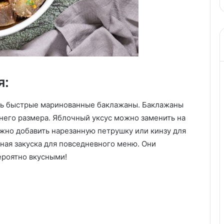
фото
я:
ить быстрые маринованные баклажаны. Баклажаны
него размера. Яблочный уксус можно заменить на
жно добавить нарезанную петрушку или кинзу для
ая закуска для повседневного меню. Они
ероятно вкусными!