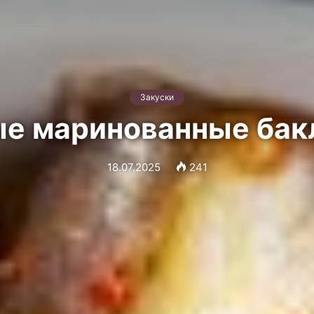
Закуски
е маринованные ба
18.07.2025
241