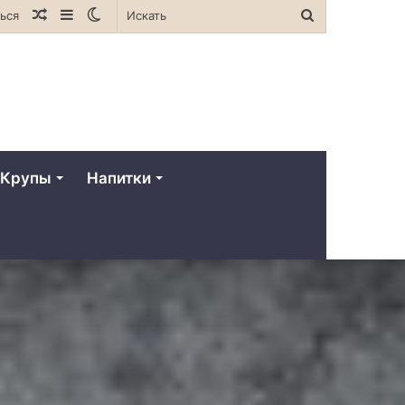
Случайная
Sidebar
Switch
Искать
ься
статья
skin
Крупы
Напитки