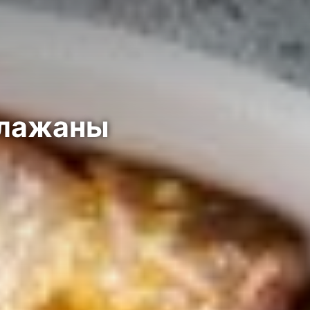
клажаны